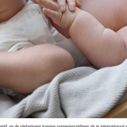
eld, en de uitdagingen kunnen vermenigvuldigen als je internationaal r