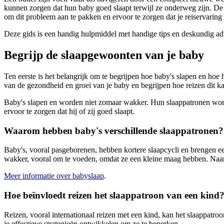
kunnen zorgen dat hun baby goed slaapt terwijl ze onderweg zijn. De 
om dit probleem aan te pakken en ervoor te zorgen dat je reiservaring
Deze gids is een handig hulpmiddel met handige tips en deskundig ad
Begrijp de slaapgewoonten van je baby
Ten eerste is het belangrijk om te begrijpen hoe baby's slapen en hoe h
van de gezondheid en groei van je baby en begrijpen hoe reizen dit ka
Baby's slapen en worden niet zomaar wakker. Hun slaappatronen worden
ervoor te zorgen dat hij of zij goed slaapt.
Waarom hebben baby's verschillende slaappatronen?
Baby's, vooral pasgeborenen, hebben kortere slaapcycli en brengen ee
wakker, vooral om te voeden, omdat ze een kleine maag hebben. Naar
Meer informatie over babyslaap
.
Hoe beïnvloedt reizen het slaappatroon van een kind
Reizen, vooral internationaal reizen met een kind, kan het slaappatro
je effectieve strategieën ontwikkelen om ze te beperken.