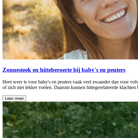
Zonnesteek en hitteberoerte bij baby's en peuters
Heet weer is voor baby's en peuters vaak veel zwaarder dan voor vol
of zich niet lekker voelen. Daarom kunnen hittegerelateerde klachten
Lees meer