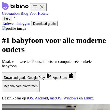
Cadeaubon
Blog
Voor Hotels
Hulp
Tarieven
Inloggen
Download gratis
#1 babyfoon voor alle moderne
ouders
Maak van twee telefoons, tablets en computers één enkele
babyfoon.
Download gratis
Google Play
App Store
Beschikbare platformen
Beschikbaar op
iOS
,
Android
,
macOS
,
Windows
en
Linux
.