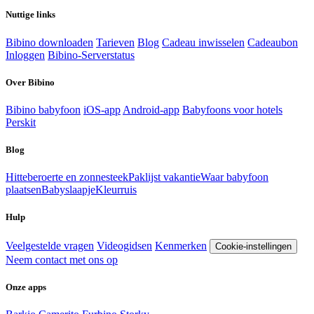
Nuttige links
Bibino downloaden
Tarieven
Blog
Cadeau inwisselen
Cadeaubon
Inloggen
Bibino-Serverstatus
Over Bibino
Bibino babyfoon
iOS-app
Android-app
Babyfoons voor hotels
Perskit
Blog
Hitteberoerte en zonnesteek
Paklijst vakantie
Waar babyfoon
plaatsen
Babyslaapje
Kleurruis
Hulp
Veelgestelde vragen
Videogidsen
Kenmerken
Cookie-instellingen
Neem contact met ons op
Onze apps