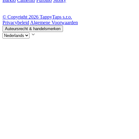
Barkio
Camerito
Furbino
Storky
© Copyright 2026 TappyTaps s.r.o.
Privacybeleid
Algemene Voorwaarden
Auteursrecht & handelsmerken