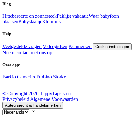
Blog
Hitteberoerte en zonnesteek
Paklijst vakantie
Waar babyfoon
plaatsen
Babyslaapje
Kleurruis
Hulp
Veelgestelde vragen
Videogidsen
Kenmerken
Cookie-instellingen
Neem contact met ons op
Onze apps
Barkio
Camerito
Furbino
Storky
© Copyright 2026 TappyTaps s.r.o.
Privacybeleid
Algemene Voorwaarden
Auteursrecht & handelsmerken