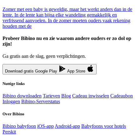
Zomer met een baby is geweldig, maar het werkt anders dan in de
lente. In de lente kan bijna elke wandeling gemakkelijk en
verfrissend aanvoelen. In de zomer moeten ouders vaak rekening
houden met de
Probeer Bibino nu en zie waarom andere ouders er zo dol op
zijn!
Ga gratis aan de slag, geen verplichtingen.
Download gratis
Google Play
App Store
Nuttige links
Bibino downloaden
Tarieven
Blog
Cadeau inwisselen
Cadeaubon
Inloggen
Bibino-Serverstatus
Over Bibino
Bibino babyfoon
iOS-app
Android-app
Babyfoons voor hotels
Perskit