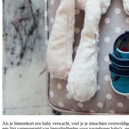
Als je binnenkort een baby verwacht, voel je je misschien overweldi
een lijst samengesteld van benodigdheden voor pasgeboren baby's, g