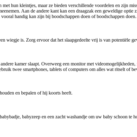
n met hun kleintjes, maar ze bieden verschillende voordelen en zijn mi
et meenemen. Aan de andere kant kan een draagzak een geweldige optie zi
 vooral handig kan zijn bij boodschappen doen of boodschappen doen.
n wiegje is. Zorg ervoor dat het slaapgedeelte vrij is van potentiële ge
ndere kamer slaapt. Overweeg een monitor met videomogelijkheden, zo
bruik twee smartphones, tablets of computers om alles wat ritselt of b
ouden en bepalen of hij koorts heeft.
n babybadje, babyzeep en een zacht washandje om uw baby schoon te h