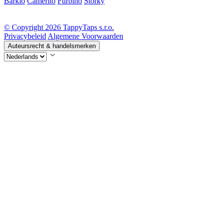
Barkio
Camerito
Furbino
Storky
© Copyright 2026 TappyTaps s.r.o.
Privacybeleid
Algemene Voorwaarden
Auteursrecht & handelsmerken