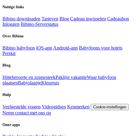
Nuttige links
Bibino downloaden
Tarieven
Blog
Cadeau inwisselen
Cadeaubon
Inloggen
Bibino-Serverstatus
Over Bibino
Bibino babyfoon
iOS-app
Android-app
Babyfoons voor hotels
Perskit
Blog
Hitteberoerte en zonnesteek
Paklijst vakantie
Waar babyfoon
plaatsen
Babyslaapje
Kleurruis
Hulp
Veelgestelde vragen
Videogidsen
Kenmerken
Cookie-instellingen
Neem contact met ons op
Onze apps