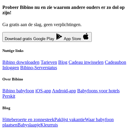
Probeer Bibino nu en zie waarom andere ouders er zo dol op
zijn!
Ga gratis aan de slag, geen verplichtingen.
Download gratis
Google Play
App Store
Nuttige links
Bibino downloaden
Tarieven
Blog
Cadeau inwisselen
Cadeaubon
Inloggen
Bibino-Serverstatus
Over Bibino
Bibino babyfoon
iOS-app
Android-app
Babyfoons voor hotels
Perskit
Blog
Hitteberoerte en zonnesteek
Paklijst vakantie
Waar babyfoon
plaatsen
Babyslaapje
Kleurruis