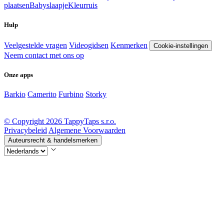
plaatsen
Babyslaapje
Kleurruis
Hulp
Veelgestelde vragen
Videogidsen
Kenmerken
Cookie-instellingen
Neem contact met ons op
Onze apps
Barkio
Camerito
Furbino
Storky
© Copyright 2026 TappyTaps s.r.o.
Privacybeleid
Algemene Voorwaarden
Auteursrecht & handelsmerken