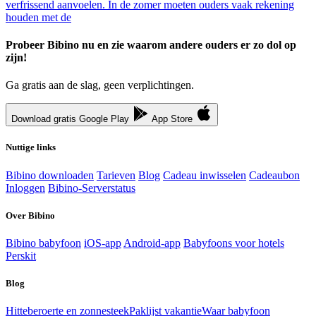
verfrissend aanvoelen. In de zomer moeten ouders vaak rekening
houden met de
Probeer Bibino nu en zie waarom andere ouders er zo dol op
zijn!
Ga gratis aan de slag, geen verplichtingen.
Download gratis
Google Play
App Store
Nuttige links
Bibino downloaden
Tarieven
Blog
Cadeau inwisselen
Cadeaubon
Inloggen
Bibino-Serverstatus
Over Bibino
Bibino babyfoon
iOS-app
Android-app
Babyfoons voor hotels
Perskit
Blog
Hitteberoerte en zonnesteek
Paklijst vakantie
Waar babyfoon