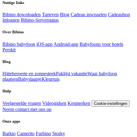
Nuttige links
Bibino downloaden
Tarieven
Blog
Cadeau inwisselen
Cadeaubon
Inloggen
Bibino-Serverstatus
Over Bibino
Bibino babyfoon
iOS-app
Android-app
Babyfoons voor hotels
Perskit
Blog
Hitteberoerte en zonnesteek
Paklijst vakantie
Waar babyfoon
plaatsen
Babyslaapje
Kleurruis
Hulp
Veelgestelde vragen
Videogidsen
Kenmerken
Cookie-instellingen
Neem contact met ons op
Onze apps
Barkio
Camerito
Furbino
Storky