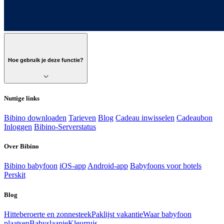
Hoe gebruik je deze functie?
Nuttige links
Bibino downloaden
Tarieven
Blog
Cadeau inwisselen
Cadeaubon
Inloggen
Bibino-Serverstatus
Over Bibino
Bibino babyfoon
iOS-app
Android-app
Babyfoons voor hotels
Perskit
Blog
Hitteberoerte en zonnesteek
Paklijst vakantie
Waar babyfoon
plaatsen
Babyslaapje
Kleurruis