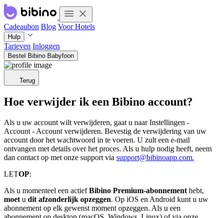
Cadeaubon
Blog
Voor Hotels
Hulp
Tarieven
Inloggen
Bestel Bibino Babyfoon
Terug
Hoe verwijder ik een Bibino account?
Als u uw account wilt verwijderen, gaat u naar Instellingen -
Account - Account verwijderen. Bevestig de verwijdering van uw
account door het wachtwoord in te voeren. U zult een e-mail
ontvangen met details over het proces. Als u hulp nodig heeft, neem
dan contact op met onze support via
support@bibinoapp.com.
LET
OP
:
Als u momenteel een actief
Bibino Premium-abonnement
hebt,
moet
u
dit afzonderlijk opzeggen
. Op iOS en Android kunt u uw
abonnement op elk gewenst moment opzeggen. Als u een
abonnement op desktop (macOS, Windows, Linux) of via onze