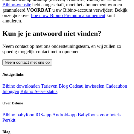
Bibino-website
hebt aangeschaft, moet het abonnement worden
geannuleerd
VOORDAT
u uw Bibino-account verwijdert. Bekijk
onze gids over
hoe u uw Bibino Premium abonnement
kunt
annuleren.
Kun je je antwoord niet vinden?
Neem contact op met ons ondersteuningsteam, en wij zullen zo
spoedig mogelijk contact met u opnemen.
Neem contact met ons op
Nuttige links
Bibino downloaden
Tarieven
Blog
Cadeau inwisselen
Cadeaubon
Inloggen
Bibino-Serverstatus
Over Bibino
Bibino babyfoon
iOS-app
Android-app
Babyfoons voor hotels
Perskit
Blog