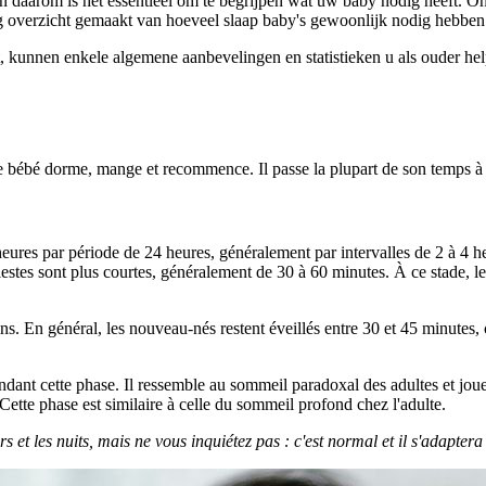
n daarom is het essentieel om te begrijpen wat uw baby nodig heeft. 
g overzicht gemaakt van hoeveel slaap baby's gewoonlijk nodig hebben
, kunnen enkele algemene aanbevelingen en statistieken u als ouder he
 bébé dorme, mange et recommence. Il passe la plupart de son temps à 
ures par période de 24 heures, généralement par intervalles de 2 à 4 he
iestes sont plus courtes, généralement de 30 à 60 minutes. À ce stade, l
s. En général, les nouveau-nés restent éveillés entre 30 et 45 minutes, ce
ant cette phase. Il ressemble au sommeil paradoxal des adultes et joue
Cette phase est similaire à celle du sommeil profond chez l'adulte.
et les nuits, mais ne vous inquiétez pas : c'est normal et il s'adaptera