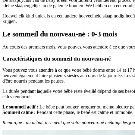
De slaapcyclus van de baby is een voortdurend veranderend proces, e
kleine slaapengeltjes in de gaten te houden. We hebben een eenvoudi
Hoewel elk kind uniek is en een andere hoeveelheid slaap nodig heeft
krijgen.
Le sommeil du nouveau-né : 0-3 mois
Au cours des premiers mois, vous pouvez vous attendre à ce que votre
Caractéristiques du sommeil du nouveau-né
Vous pouvez vous attendre à ce que votre bébé dorme entre 14 et 17 he
peuvent également faire plusieurs siestes au cours de la journée. Les s
d'être nourris pendant les pauses.
La durée pendant laquelle votre bébé reste éveillé dépend de ses besoin
et les rendormir.
Le sommeil actif :
Le bébé peut bouger, grogner ou même pleurer pend
Sommeil calme :
Pendant cette phase, le bébé est calme et immobile. 
Remarque : au début, il se peut que votre nouveau-né mélange les jours 