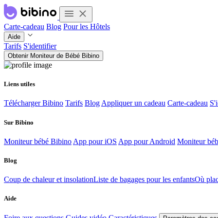
Carte-cadeau
Blog
Pour les Hôtels
Aide
Tarifs
S'identifier
Obtenir Moniteur de Bébé Bibino
Liens utiles
Télécharger Bibino
Tarifs
Blog
Appliquer un cadeau
Carte-cadeau
S'i
Sur Bibino
Moniteur bébé Bibino
App pour iOS
App pour Android
Moniteur bébé
Blog
Coup de chaleur et insolation
Liste de bagages pour les enfants
Où pla
Aide
Foire aux questions
Guides vidéo
Caractéristiques