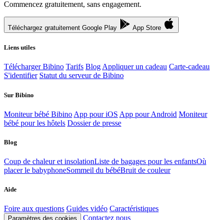
Commencez gratuitement, sans engagement.
Téléchargez gratuitement
Google Play
App Store
Liens utiles
Télécharger Bibino
Tarifs
Blog
Appliquer un cadeau
Carte-cadeau
S'identifier
Statut du serveur de Bibino
Sur Bibino
Moniteur bébé Bibino
App pour iOS
App pour Android
Moniteur
bébé pour les hôtels
Dossier de presse
Blog
Coup de chaleur et insolation
Liste de bagages pour les enfants
Où
placer le babyphone
Sommeil du bébé
Bruit de couleur
Aide
Foire aux questions
Guides vidéo
Caractéristiques
Contactez nous
Paramètres des cookies