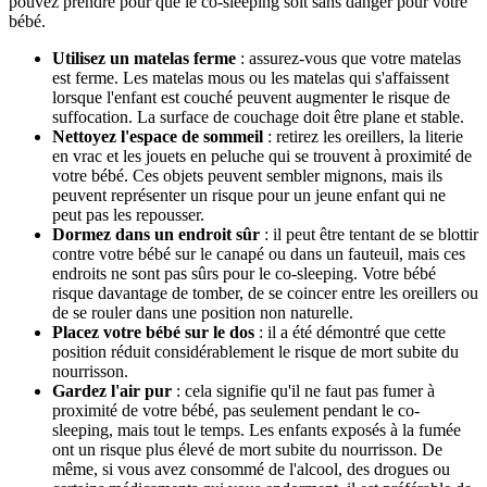
pouvez prendre pour que le co-sleeping soit sans danger pour votre
bébé.
Utilisez un matelas ferme
: assurez-vous que votre matelas
est ferme. Les matelas mous ou les matelas qui s'affaissent
lorsque l'enfant est couché peuvent augmenter le risque de
suffocation. La surface de couchage doit être plane et stable.
Nettoyez l'espace de sommeil
: retirez les oreillers, la literie
en vrac et les jouets en peluche qui se trouvent à proximité de
votre bébé. Ces objets peuvent sembler mignons, mais ils
peuvent représenter un risque pour un jeune enfant qui ne
peut pas les repousser.
Dormez dans un endroit sûr
: il peut être tentant de se blottir
contre votre bébé sur le canapé ou dans un fauteuil, mais ces
endroits ne sont pas sûrs pour le co-sleeping. Votre bébé
risque davantage de tomber, de se coincer entre les oreillers ou
de se rouler dans une position non naturelle.
Placez votre bébé sur le dos
: il a été démontré que cette
position réduit considérablement le risque de mort subite du
nourrisson.
Gardez l'air pur
: cela signifie qu'il ne faut pas fumer à
proximité de votre bébé, pas seulement pendant le co-
sleeping, mais tout le temps. Les enfants exposés à la fumée
ont un risque plus élevé de mort subite du nourrisson. De
même, si vous avez consommé de l'alcool, des drogues ou