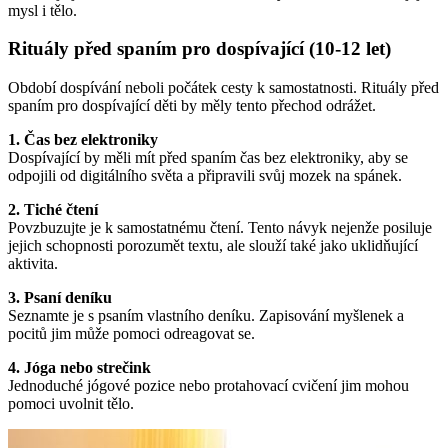
mysl i tělo.
Rituály před spaním pro dospívající (10-12 let)
Období dospívání neboli počátek cesty k samostatnosti. Rituály před
spaním pro dospívající děti by měly tento přechod odrážet.
1. Čas bez elektroniky
Dospívající by měli mít před spaním čas bez elektroniky, aby se
odpojili od digitálního světa a připravili svůj mozek na spánek.
2. Tiché čtení
Povzbuzujte je k samostatnému čtení. Tento návyk nejenže posiluje
jejich schopnosti porozumět textu, ale slouží také jako uklidňující
aktivita.
3. Psaní deníku
Seznamte je s psaním vlastního deníku. Zapisování myšlenek a
pocitů jim může pomoci odreagovat se.
4. Jóga nebo strečink
Jednoduché jógové pozice nebo protahovací cvičení jim mohou
pomoci uvolnit tělo.