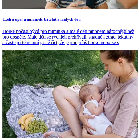
Úžeh a úpal u miminek, batolat a malých dětí
Horké počasí bývá pro miminka a malé děti mnohem náročnější než
pro dospělé. Malé děti se rychleji přehřívají, snadněji ztrácí tekutiny
a často ještě neumí jasně říct, že je jim příliš horko nebo že s