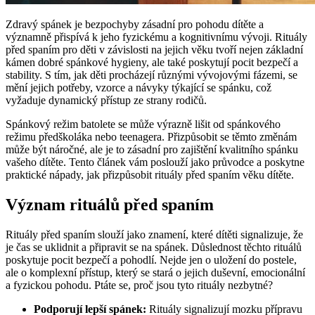
Zdravý spánek je bezpochyby zásadní pro pohodu dítěte a
významně přispívá k jeho fyzickému a kognitivnímu vývoji. Rituály
před spaním pro děti v závislosti na jejich věku tvoří nejen základní
kámen dobré spánkové hygieny, ale také poskytují pocit bezpečí a
stability. S tím, jak děti procházejí různými vývojovými fázemi, se
mění jejich potřeby, vzorce a návyky týkající se spánku, což
vyžaduje dynamický přístup ze strany rodičů.
Spánkový režim batolete se může výrazně lišit od spánkového
režimu předškoláka nebo teenagera. Přizpůsobit se těmto změnám
může být náročné, ale je to zásadní pro zajištění kvalitního spánku
vašeho dítěte. Tento článek vám poslouží jako průvodce a poskytne
praktické nápady, jak přizpůsobit rituály před spaním věku dítěte.
Význam rituálů před spaním
Rituály před spaním slouží jako znamení, které dítěti signalizuje, že
je čas se uklidnit a připravit se na spánek. Důslednost těchto rituálů
poskytuje pocit bezpečí a pohodlí. Nejde jen o uložení do postele,
ale o komplexní přístup, který se stará o jejich duševní, emocionální
a fyzickou pohodu. Ptáte se, proč jsou tyto rituály nezbytné?
Podporují lepší spánek:
Rituály signalizují mozku přípravu