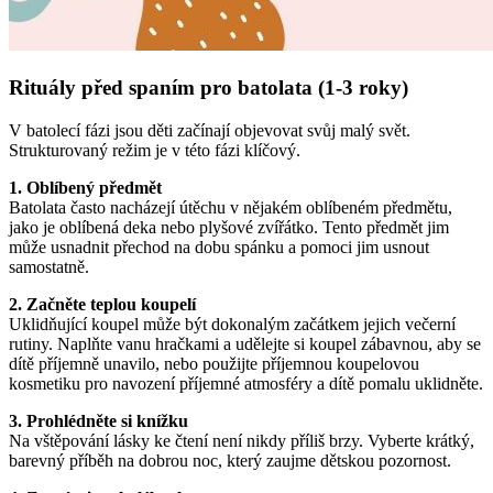
Rituály před spaním pro batolata (1-3 roky)
V batolecí fázi jsou děti začínají objevovat svůj malý svět.
Strukturovaný režim je v této fázi klíčový.
1. Oblíbený předmět
Batolata často nacházejí útěchu v nějakém oblíbeném předmětu,
jako je oblíbená deka nebo plyšové zvířátko. Tento předmět jim
může usnadnit přechod na dobu spánku a pomoci jim usnout
samostatně.
2. Začněte teplou koupelí
Uklidňující koupel může být dokonalým začátkem jejich večerní
rutiny. Naplňte vanu hračkami a udělejte si koupel zábavnou, aby se
dítě příjemně unavilo, nebo použijte příjemnou koupelovou
kosmetiku pro navození příjemné atmosféry a dítě pomalu uklidněte.
3. Prohlédněte si knížku
Na vštěpování lásky ke čtení není nikdy příliš brzy. Vyberte krátký,
barevný příběh na dobrou noc, který zaujme dětskou pozornost.