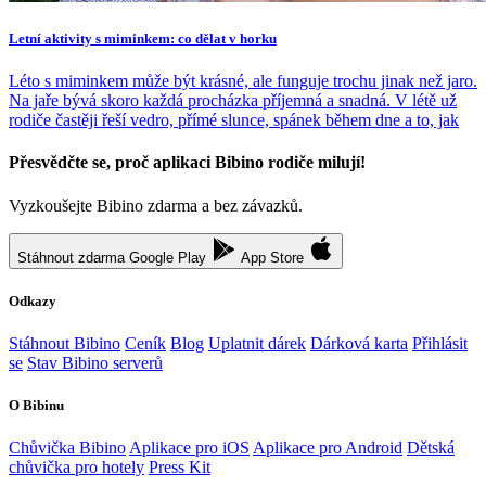
Letní aktivity s miminkem: co dělat v horku
Léto s miminkem může být krásné, ale funguje trochu jinak než jaro.
Na jaře bývá skoro každá procházka příjemná a snadná. V létě už
rodiče častěji řeší vedro, přímé slunce, spánek během dne a to, jak
Přesvědčte se, proč aplikaci Bibino rodiče milují!
Vyzkoušejte Bibino zdarma a bez závazků.
Stáhnout zdarma
Google Play
App Store
Odkazy
Stáhnout Bibino
Ceník
Blog
Uplatnit dárek
Dárková karta
Přihlásit
se
Stav Bibino serverů
O Bibinu
Chůvička Bibino
Aplikace pro iOS
Aplikace pro Android
Dětská
chůvička pro hotely
Press Kit