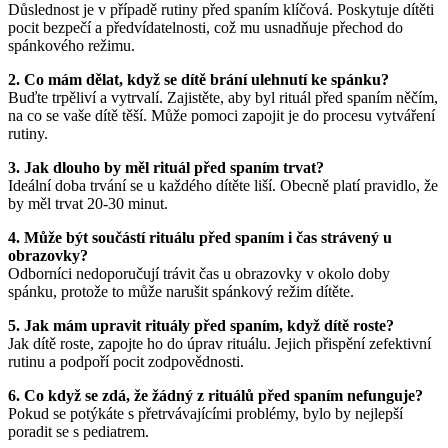
Důslednost je v případě rutiny před spaním klíčová. Poskytuje dítěti
pocit bezpečí a předvídatelnosti, což mu usnadňuje přechod do
spánkového režimu.
2. Co mám dělat, když se dítě brání ulehnutí ke spánku?
Buďte trpěliví a vytrvalí. Zajistěte, aby byl rituál před spaním něčím,
na co se vaše dítě těší. Může pomoci zapojit je do procesu vytváření
rutiny.
3. Jak dlouho by měl rituál před spaním trvat?
Ideální doba trvání se u každého dítěte liší. Obecně platí pravidlo, že
by měl trvat 20-30 minut.
4. Může být součástí rituálu před spaním i čas strávený u
obrazovky?
Odborníci nedoporučují trávit čas u obrazovky v okolo doby
spánku, protože to může narušit spánkový režim dítěte.
5. Jak mám upravit rituály před spaním, když dítě roste?
Jak dítě roste, zapojte ho do úprav rituálu. Jejich přispění zefektivní
rutinu a podpoří pocit zodpovědnosti.
6. Co když se zdá, že žádný z rituálů před spaním nefunguje?
Pokud se potýkáte s přetrvávajícími problémy, bylo by nejlepší
poradit se s pediatrem.