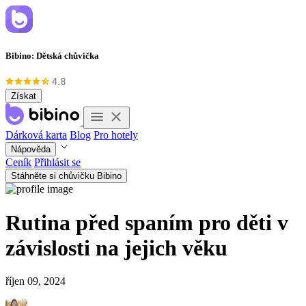
Bibino: Dětská chůvička
Získat
Dárková karta
Blog
Pro hotely
Nápověda
Ceník
Přihlásit se
Stáhněte si chůvičku Bibino
Rutina před spaním pro děti v
závislosti na jejich věku
říjen 09, 2024