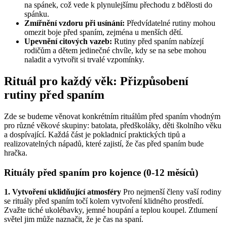
na spánek, což vede k plynulejšímu přechodu z bdělosti do
spánku.
Zmířnění vzdoru při usínání:
Předvídatelné rutiny mohou
omezit boje před spaním, zejména u menších dětí.
Upevnění citových vazeb:
Rutiny před spaním nabízejí
rodičům a dětem jedinečné chvíle, kdy se na sebe mohou
naladit a vytvořit si trvalé vzpomínky.
Rituál pro každý věk: Přizpůsobení
rutiny před spaním
Zde se budeme věnovat konkrétním rituálům před spaním vhodným
pro různé věkové skupiny: batolata, předškoláky, děti školního věku
a dospívající. Každá část je pokladnicí praktických tipů a
realizovatelných nápadů, které zajistí, že čas před spaním bude
hračka.
Rituály před spaním pro kojence (0-12 měsíců)
1. Vytvoření uklidňující atmosféry
Pro nejmenší členy vaší rodiny
se rituály před spaním točí kolem vytvoření klidného prostředí.
Zvažte tiché ukolébavky, jemné houpání a teplou koupel. Ztlumení
světel jim může naznačit, že je čas na spaní.