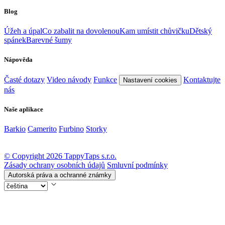
Blog
Úžeh a úpal
Co zabalit na dovolenou
Kam umístit chůvičku
Dětský
spánek
Barevné šumy
Nápověda
Časté dotazy
Video návody
Funkce
Kontaktujte
Nastavení cookies
nás
Naše aplikace
Barkio
Camerito
Furbino
Storky
© Copyright 2026 TappyTaps s.r.o.
Zásady ochrany osobních údajů
Smluvní podmínky
Autorská práva a ochranné známky