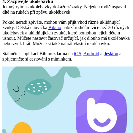
4. Zazpívejte ukolébavku
Jemný rytmus ukolébavky dokáže zázraky. Nejeden rodič uspával
dítě na rukách při zpěvu ukolébavek.
Pokud neradi zpíváte, mohou vám přijít vhod různé uklidňující
zvuky. Dětská chůvička
Bibino
nabízí rodičům více než 20 různých
ukolébavek a uklidňujících zvuků, které pomohou jejich dětem
usnout. Můžete nastavit časovač určující, jak dlouho má ukolébavka
nebo zvuk hrát. Můžete si také nahrát vlastní ukolébavku.
Stáhněte si aplikaci Bibino zdarma na
iOS
,
Android
a
desktop
a
zpříjemněte si cestování s miminkem.