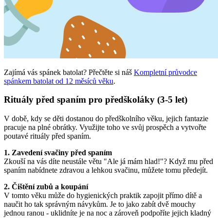
Zajímá vás spánek batolat? Přečtěte si náš
Kompletní průvodce
spánkem batolat od 12 měsíců věku
.
Rituály před spaním pro předškoláky (3-5 let)
V době, kdy se děti dostanou do předškolního věku, jejich fantazie
pracuje na plné obrátky. Využijte toho ve svůj prospěch a vytvořte
poutavé rituály před spaním.
1. Zavedení svačiny před spaním
Zkouší na vás díte neustále větu "Ale já mám hlad!"? Když mu před
spaním nabídnete zdravou a lehkou svačinu, můžete tomu předejít.
2. Čištění zubů a koupání
V tomto věku může do hygienických praktik zapojit přímo dítě a
naučit ho tak správným návykům. Je to jako zabít dvě mouchy
jednou ranou - uklidníte je na noc a zároveň podpoříte jejich kladný