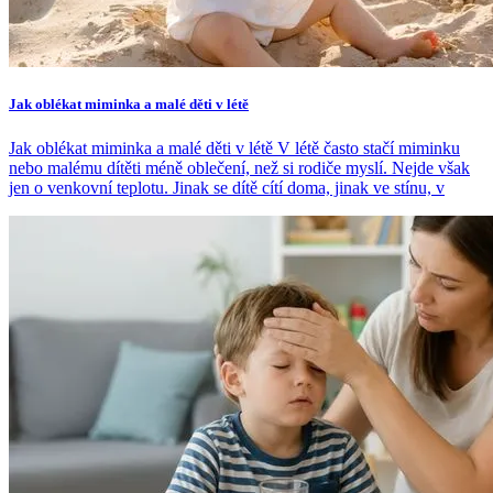
Jak oblékat miminka a malé děti v létě
Jak oblékat miminka a malé děti v létě V létě často stačí miminku
nebo malému dítěti méně oblečení, než si rodiče myslí. Nejde však
jen o venkovní teplotu. Jinak se dítě cítí doma, jinak ve stínu, v