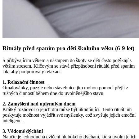
Rituály před spaním pro děti školního věku (6-9 let)
S přibývajícím věkem a nástupem do školy se děti často potýkají s
větším stresem. Klíčovým se stává přizpůsobení rituálů před spaním
tak, aby podporovaly relaxaci.
1. Relaxační činnost
Omalovánky, puzzle nebo stavebnice jim mohou pomoci přejít z
rušných činností během dne do uvolněnějšího stavu.
2. Zamyšlení nad uplynulým dnem
Krátký rozhovor o jejich dni může být uklidňující. Tento rituál jim
poskytuje možnost vyjádřit své myšlenky, což zvyšuje jejich emoční
inteligenci.
3. Vědomé dýchání
Naučte je jednoduchá cvičení hlubokého dýchání, která uvolní jejich