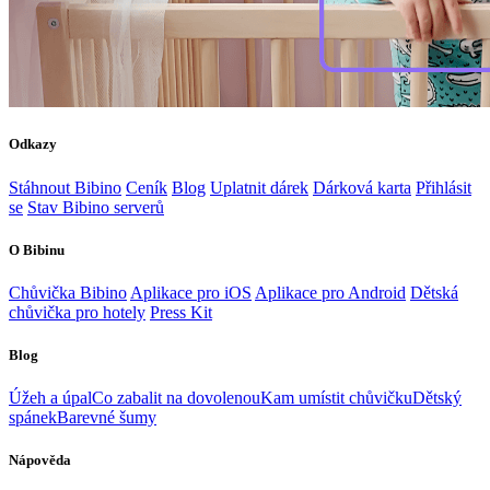
Odkazy
Stáhnout Bibino
Ceník
Blog
Uplatnit dárek
Dárková karta
Přihlásit
se
Stav Bibino serverů
O Bibinu
Chůvička Bibino
Aplikace pro iOS
Aplikace pro Android
Dětská
chůvička pro hotely
Press Kit
Blog
Úžeh a úpal
Co zabalit na dovolenou
Kam umístit chůvičku
Dětský
spánek
Barevné šumy
Nápověda