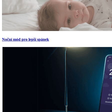
Noční mód pro lepší spánek