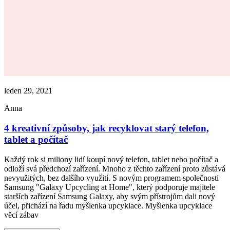
leden 29, 2021
Anna
4 kreativní způsoby, jak recyklovat starý telefon,
tablet a počítač
Každý rok si miliony lidí koupí nový telefon, tablet nebo počítač a
odloží svá předchozí zařízení. Mnoho z těchto zařízení proto zůstává
nevyužitých, bez dalšího využití. S novým programem společnosti
Samsung "Galaxy Upcycling at Home", který podporuje majitele
starších zařízení Samsung Galaxy, aby svým přístrojům dali nový
účel, přichází na řadu myšlenka upcyklace. Myšlenka upcyklace
věcí zábav