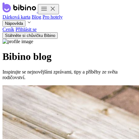
Dárková karta
Blog
Pro hotely
Nápověda
Ceník
Přihlásit se
Stáhněte si chůvičku Bibino
Bibino blog
Inspirujte se nejnovějšími zprávami, tipy a příběhy ze světa
rodičovství.