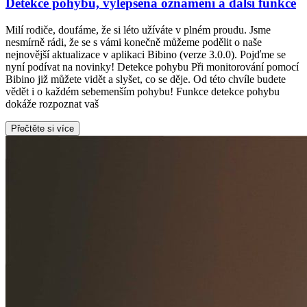
Detekce pohybu, vylepšená oznámení a další funkce
Milí rodiče, doufáme, že si léto užíváte v plném proudu. Jsme
nesmírně rádi, že se s vámi konečně můžeme podělit o naše
nejnovější aktualizace v aplikaci Bibino (verze 3.0.0). Pojďme se
nyní podívat na novinky! Detekce pohybu Při monitorování pomocí
Bibino již můžete vidět a slyšet, co se děje. Od této chvíle budete
vědět i o každém sebemenším pohybu! Funkce detekce pohybu
dokáže rozpoznat vaš
Přečtěte si více