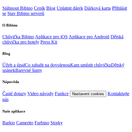
Stáhnout Bibino
Ceník
Blog
Uplatnit dárek
Dárková karta
Přihlásit
se
Stav Bibino serverů
O Bibinu
Chůvička Bibino
Aplikace pro iOS
Aplikace pro Android
Dětská
chůvička pro hotely
Press Kit
Blog
Úžeh a úpal
Co zabalit na dovolenou
Kam umístit chůvičku
Dětský
spánek
Barevné šumy
Nápověda
Časté dotazy
Video návody
Funkce
Kontaktujte
Nastavení cookies
nás
Naše aplikace
Barkio
Camerito
Furbino
Storky