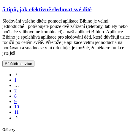
5 tipů, jak efektivně sledovat své dítě
Sledování vašeho dítěte pomocí aplikace Bibino je velmi
jednoduché - potřebujete pouze dvě zařízení (telefony, tablety nebo
počítače v libovolné kombinaci) a naši aplikaci Bibino. Aplikace
Bibino je spolehlivá aplikace pro sledování dětí, které důvěřují tisíce
rodičů po celém světě. Přestože je aplikace velmi jednoduchá na
používání a snadno se v ní orientuje, je možné, že některé funkce
jste ješ
Přečtěte si více
1
…
7
8
9
10
11
Odkazy