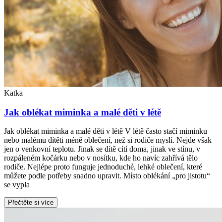
Katka
Jak oblékat miminka a malé děti v létě
Jak oblékat miminka a malé děti v létě V létě často stačí miminku
nebo malému dítěti méně oblečení, než si rodiče myslí. Nejde však
jen o venkovní teplotu. Jinak se dítě cítí doma, jinak ve stínu, v
rozpáleném kočárku nebo v nosítku, kde ho navíc zahřívá tělo
rodiče. Nejlépe proto funguje jednoduché, lehké oblečení, které
můžete podle potřeby snadno upravit. Místo oblékání „pro jistotu“
se vypla
Přečtěte si více