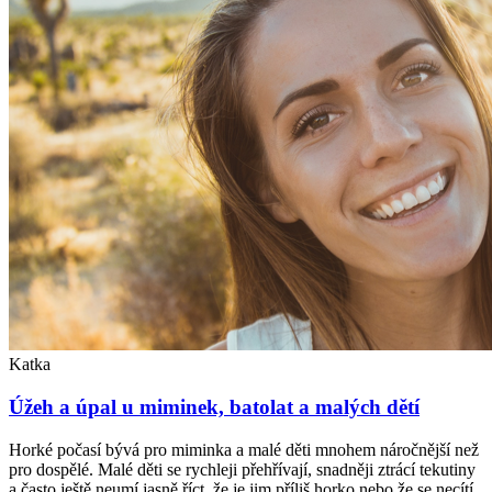
Katka
Úžeh a úpal u miminek, batolat a malých dětí
Horké počasí bývá pro miminka a malé děti mnohem náročnější než
pro dospělé. Malé děti se rychleji přehřívají, snadněji ztrácí tekutiny
a často ještě neumí jasně říct, že je jim příliš horko nebo že se necítí