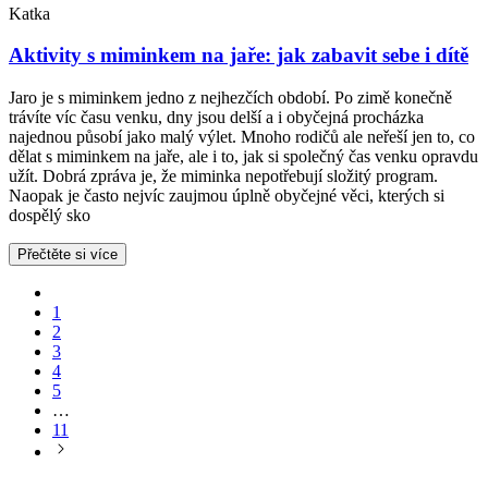
Katka
Aktivity s miminkem na jaře: jak zabavit sebe i dítě
Jaro je s miminkem jedno z nejhezčích období. Po zimě konečně
trávíte víc času venku, dny jsou delší a i obyčejná procházka
najednou působí jako malý výlet. Mnoho rodičů ale neřeší jen to, co
dělat s miminkem na jaře, ale i to, jak si společný čas venku opravdu
užít. Dobrá zpráva je, že miminka nepotřebují složitý program.
Naopak je často nejvíc zaujmou úplně obyčejné věci, kterých si
dospělý sko
Přečtěte si více
1
2
3
4
5
…
11