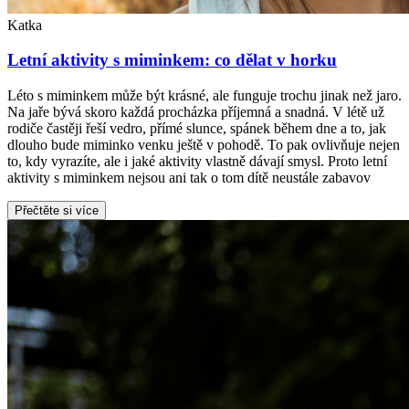
Katka
Letní aktivity s miminkem: co dělat v horku
Léto s miminkem může být krásné, ale funguje trochu jinak než jaro.
Na jaře bývá skoro každá procházka příjemná a snadná. V létě už
rodiče častěji řeší vedro, přímé slunce, spánek během dne a to, jak
dlouho bude miminko venku ještě v pohodě. To pak ovlivňuje nejen
to, kdy vyrazíte, ale i jaké aktivity vlastně dávají smysl. Proto letní
aktivity s miminkem nejsou ani tak o tom dítě neustále zabavov
Přečtěte si více