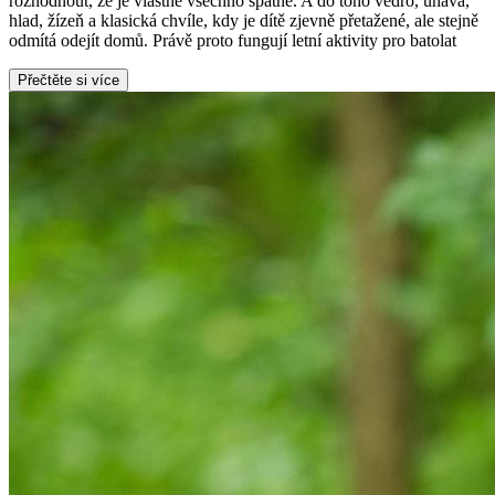
rozhodnout, že je vlastně všechno špatně. A do toho vedro, únava,
hlad, žízeň a klasická chvíle, kdy je dítě zjevně přetažené, ale stejně
odmítá odejít domů. Právě proto fungují letní aktivity pro batolat
Přečtěte si více