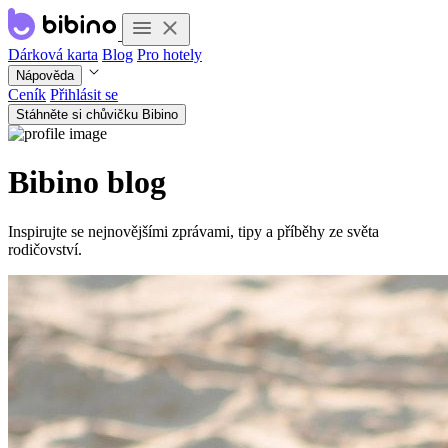
Dárková karta
Blog
Pro hotely
Nápověda
Ceník
Přihlásit se
Stáhněte si chůvičku Bibino
Bibino blog
Inspirujte se nejnovějšími zprávami, tipy a příběhy ze světa
rodičovství.