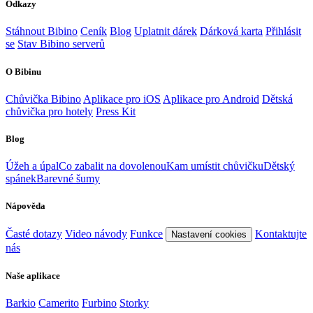
Odkazy
Stáhnout Bibino
Ceník
Blog
Uplatnit dárek
Dárková karta
Přihlásit
se
Stav Bibino serverů
O Bibinu
Chůvička Bibino
Aplikace pro iOS
Aplikace pro Android
Dětská
chůvička pro hotely
Press Kit
Blog
Úžeh a úpal
Co zabalit na dovolenou
Kam umístit chůvičku
Dětský
spánek
Barevné šumy
Nápověda
Časté dotazy
Video návody
Funkce
Kontaktujte
Nastavení cookies
nás
Naše aplikace
Barkio
Camerito
Furbino
Storky