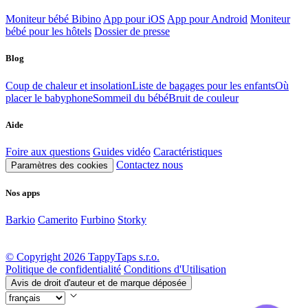
Moniteur bébé Bibino
App pour iOS
App pour Android
Moniteur
bébé pour les hôtels
Dossier de presse
Blog
Coup de chaleur et insolation
Liste de bagages pour les enfants
Où
placer le babyphone
Sommeil du bébé
Bruit de couleur
Aide
Foire aux questions
Guides vidéo
Caractéristiques
Contactez nous
Paramètres des cookies
Nos apps
Barkio
Camerito
Furbino
Storky
© Copyright 2026 TappyTaps s.r.o.
Politique de confidentialité
Conditions d'Utilisation
Avis de droit d'auteur et de marque déposée