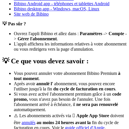
Bibino Android app - téléphones et tablettes Android
Bibino desktop app - Windows, macOS, Linux
Site web de Bibino
💡 Pas sûr ?
Ouvrez l'appli Bibino et allez dans :
Paramètres
->
Compte
-
>
Gérer l'abonnement
.
L'appli affichera les informations relatives à votre abonnement
ou vous redirigera vers la page d'annulation.
💡 Ce que vous devez savoir :
Vous pouvez annuler votre abonnement Bibino Premium
à
tout moment
.
Après avoir
annulé l'
abonnement, vous pouvez encore
l'utiliser jusqu'à la fin
du cycle de facturation en cours
.
Si vous avez activé l'abonnement premium grâce à un
code
promo,
vous n'avez pas besoin de l'annuler. Une fois
l'abonnement arrivé à échéance, il
ne sera pas renouvelé
automatiquement.
⚠️ Les abonnements activés via
 Apple App Store
doivent
être
annulés
au moins 24 heures avant la
fin du cycle de
facturation en cours. Voir le
guide officiel d'Apple
.