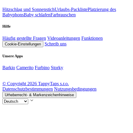
Hitzschlag und Sonnenstich
Urlaubs-Packliste
Platzierung des
Babyphons
Baby schlafen
Farbrauschen
Hilfe
Häufig gestellte Fragen
Videoanleitungen
Funktionen
Schreib uns
Cookie-Einstellungen
Unsere Apps
Barkio
Camerito
Furbino
Storky
© Copyright 2026 TappyTaps s.r.o.
Datenschutzbestimmungen
Nutzungsbedingungen
Urheberrecht- & Markenzeichenhinweise