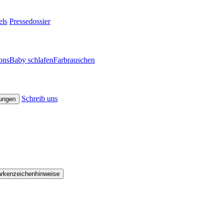
els
Pressedossier
ons
Baby schlafen
Farbrauschen
Schreib uns
lungen
arkenzeichenhinweise