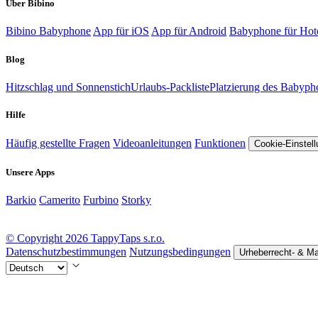
Über Bibino
Bibino Babyphone
App für iOS
App für Android
Babyphone für Hot
Blog
Hitzschlag und Sonnenstich
Urlaubs-Packliste
Platzierung des Babyph
Hilfe
Häufig gestellte Fragen
Videoanleitungen
Funktionen
Cookie-Einstel
Unsere Apps
Barkio
Camerito
Furbino
Storky
© Copyright 2026 TappyTaps s.r.o.
Datenschutzbestimmungen
Nutzungsbedingungen
Urheberrecht- & M