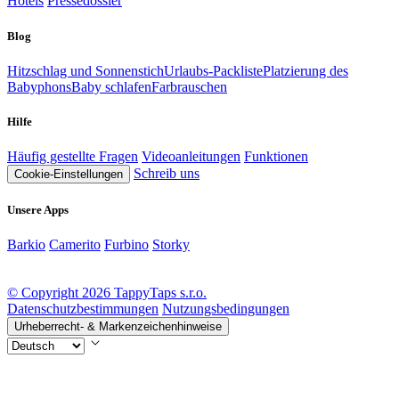
Hotels
Pressedossier
Blog
Hitzschlag und Sonnenstich
Urlaubs-Packliste
Platzierung des
Babyphons
Baby schlafen
Farbrauschen
Hilfe
Häufig gestellte Fragen
Videoanleitungen
Funktionen
Schreib uns
Cookie-Einstellungen
Unsere Apps
Barkio
Camerito
Furbino
Storky
© Copyright 2026 TappyTaps s.r.o.
Datenschutzbestimmungen
Nutzungsbedingungen
Urheberrecht- & Markenzeichenhinweise