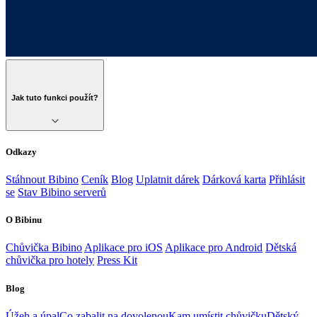
Jak tuto funkci použít?
Odkazy
Stáhnout Bibino
Ceník
Blog
Uplatnit dárek
Dárková karta
Přihlásit
se
Stav Bibino serverů
O Bibinu
Chůvička Bibino
Aplikace pro iOS
Aplikace pro Android
Dětská
chůvička pro hotely
Press Kit
Blog
Úžeh a úpal
Co zabalit na dovolenou
Kam umístit chůvičku
Dětský