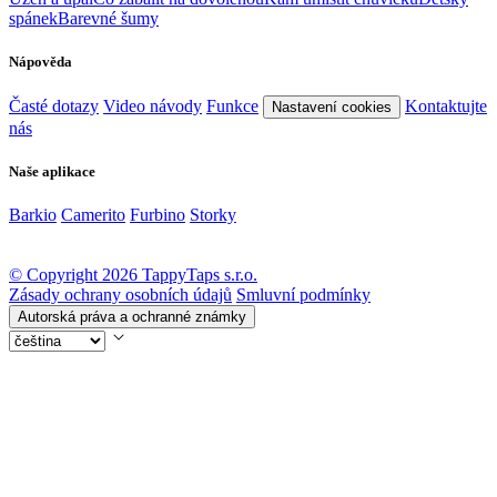
spánek
Barevné šumy
Nápověda
Časté dotazy
Video návody
Funkce
Kontaktujte
Nastavení cookies
nás
Naše aplikace
Barkio
Camerito
Furbino
Storky
© Copyright 2026 TappyTaps s.r.o.
Zásady ochrany osobních údajů
Smluvní podmínky
Autorská práva a ochranné známky