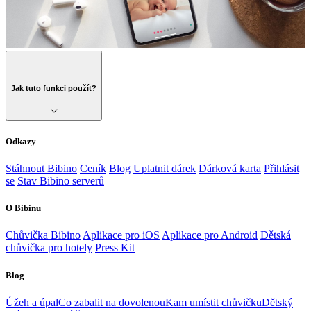
Jak tuto funkci použít?
Odkazy
Stáhnout Bibino
Ceník
Blog
Uplatnit dárek
Dárková karta
Přihlásit
se
Stav Bibino serverů
O Bibinu
Chůvička Bibino
Aplikace pro iOS
Aplikace pro Android
Dětská
chůvička pro hotely
Press Kit
Blog
Úžeh a úpal
Co zabalit na dovolenou
Kam umístit chůvičku
Dětský