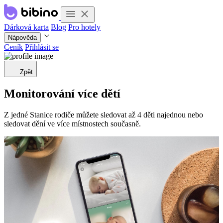
Dárková karta
Blog
Pro hotely
Nápověda
Ceník
Přihlásit se
Zpět
Monitorování více dětí
Z jedné Stanice rodiče můžete sledovat až 4 děti najednou nebo
sledovat dění ve více místnostech současně.