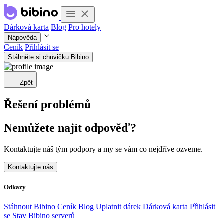
Dárková karta
Blog
Pro hotely
Nápověda
Ceník
Přihlásit se
Stáhněte si chůvičku Bibino
Zpět
Řešení problémů
Nemůžete najít odpověď?
Kontaktujte náš tým podpory a my se vám co nejdříve ozveme.
Kontaktujte nás
Odkazy
Stáhnout Bibino
Ceník
Blog
Uplatnit dárek
Dárková karta
Přihlásit
se
Stav Bibino serverů