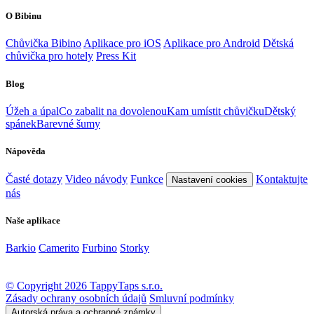
O Bibinu
Chůvička Bibino
Aplikace pro iOS
Aplikace pro Android
Dětská
chůvička pro hotely
Press Kit
Blog
Úžeh a úpal
Co zabalit na dovolenou
Kam umístit chůvičku
Dětský
spánek
Barevné šumy
Nápověda
Časté dotazy
Video návody
Funkce
Kontaktujte
Nastavení cookies
nás
Naše aplikace
Barkio
Camerito
Furbino
Storky
© Copyright 2026 TappyTaps s.r.o.
Zásady ochrany osobních údajů
Smluvní podmínky
Autorská práva a ochranné známky