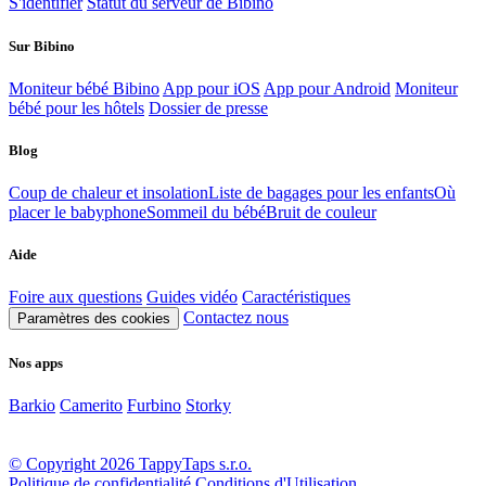
S'identifier
Statut du serveur de Bibino
Sur Bibino
Moniteur bébé Bibino
App pour iOS
App pour Android
Moniteur
bébé pour les hôtels
Dossier de presse
Blog
Coup de chaleur et insolation
Liste de bagages pour les enfants
Où
placer le babyphone
Sommeil du bébé
Bruit de couleur
Aide
Foire aux questions
Guides vidéo
Caractéristiques
Contactez nous
Paramètres des cookies
Nos apps
Barkio
Camerito
Furbino
Storky
© Copyright 2026 TappyTaps s.r.o.
Politique de confidentialité
Conditions d'Utilisation